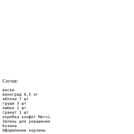
Состав:
виски

виноград 0,5 кг

яблоки 7 шт

груши 3 шт

лимон 1 шт

гранат 1 шт

коробка конфет Mersi

Зелень для украшения

Козина

Оформление корзины