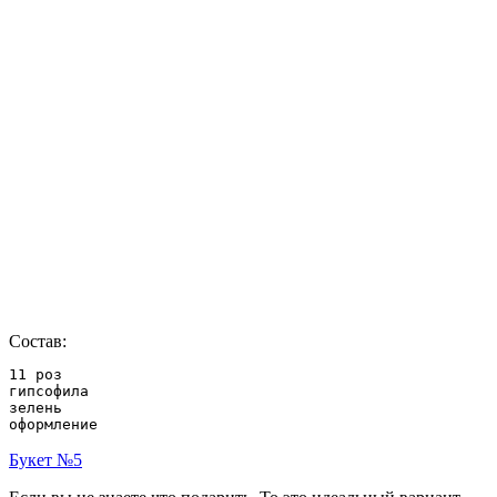
Состав:
11 роз

гипсофила

зелень

оформление
Букет №5