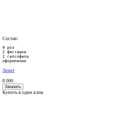
Состав:
9 роз

2 фисташки

1 гипсофила

оформление
Лепет
8 000
Заказать
Купить в один клик