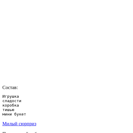
Состав:
Игрушка

сладости

коробка

тишью

мини букет
Милый сюрприз