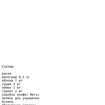
Состав:
виски

виноград 0,5 кг

яблоки 7 шт

груши 3 шт

лимон 1 шт

гранат 1 шт

коробка конфет Mersi

Зелень для украшения

Козина
