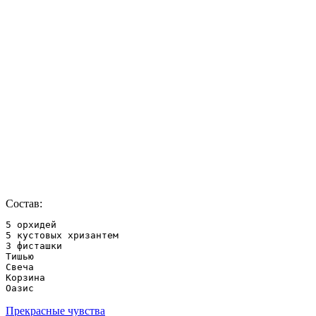
Состав:
5 орхидей

5 кустовых хризантем

3 фисташки

Тишью

Свеча

Корзина 

Оазис
Прекрасные чувства