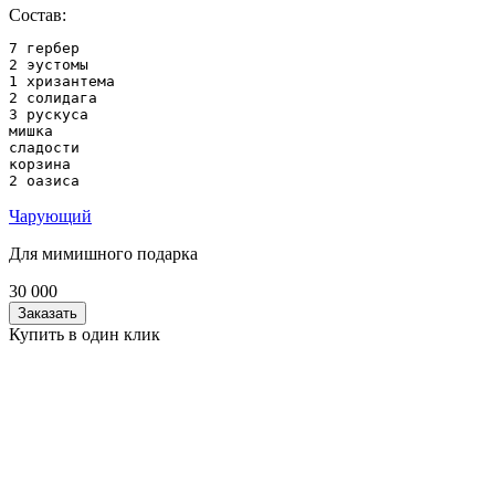
Состав:
7 гербер

2 эустомы

1 хризантема

2 солидага

3 рускуса

мишка 

сладости

корзина

2 оазиса
Чарующий
Для мимишного подарка
30 000
Заказать
Купить в один клик