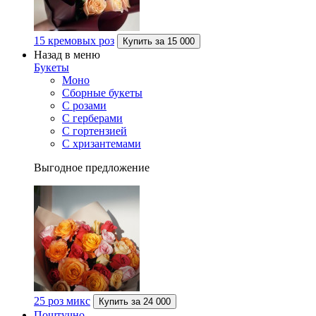
15 кремовых роз
Купить за
15 000
Назад в меню
Букеты
Моно
Сборные букеты
С розами
С герберами
С гортензией
С хризантемами
Выгодное предложение
25 роз микс
Купить за
24 000
Поштучно