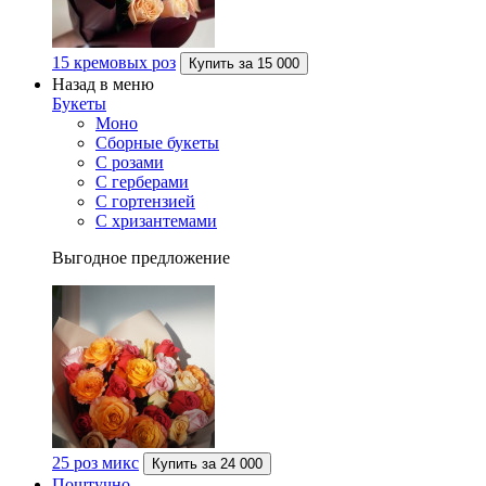
15 кремовых роз
Купить за
15 000
Назад в меню
Букеты
Моно
Сборные букеты
С розами
С герберами
С гортензией
С хризантемами
Выгодное предложение
25 роз микс
Купить за
24 000
Поштучно