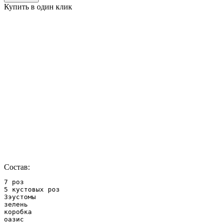
Купить в один клик
Состав:
7 роз

5 кустовых роз

3эустомы

зелень

коробка

оазис