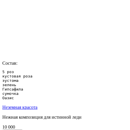
Состав:
5 роз

кустовая роза

эустома

зелень

Гипсафила

сумочка

Оазис
Неземная красота
Нежная композиция для истинной леди
10 000