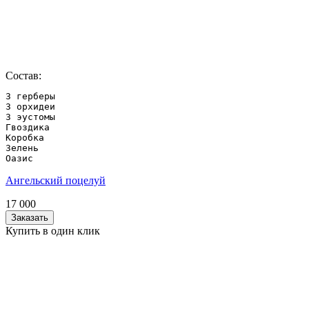
Состав:
3 герберы

3 орхидеи

3 эустомы

Гвоздика

Коробка

Зелень

Оазис
Ангельский поцелуй
17 000
Заказать
Купить в один клик