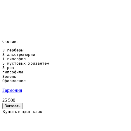
Состав:
3 герберы

3 альстромерии

1 гипсофил

5 кустовых хризантем

5 роз

гипсофила

Зелень

Оформление
Гармония
25 500
Заказать
Купить в один клик