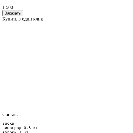
1 500
Заказать
Купить в один клик
Состав:
виски

виноград 0,5 кг

яблоки 7 шт
