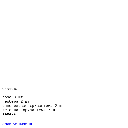
Состав:
роза 3 шт

гербера 2 шт

одноголовая хризантема 2 шт

веточная хризантема 2 шт

зелень
Знак внимания