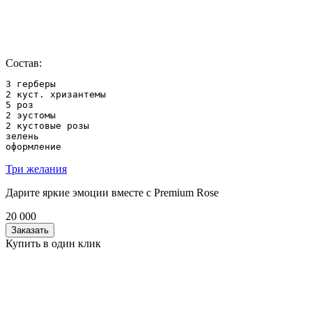
Состав:
3 герберы

2 куст. хризантемы

5 роз

2 эустомы

2 кустовые розы

зелень

оформление
Три желания
Дарите яркие эмоции вместе с Premium Rose
20 000
Заказать
Купить в один клик