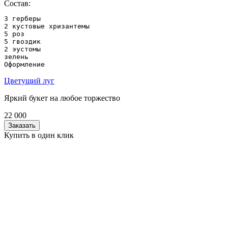
Состав:
3 герберы

2 кустовые хризантемы

5 роз

5 гвоздик

2 эустомы

зелень

Оформление
Цветущий луг
Яркий букет на любое торжество
22 000
Заказать
Купить в один клик