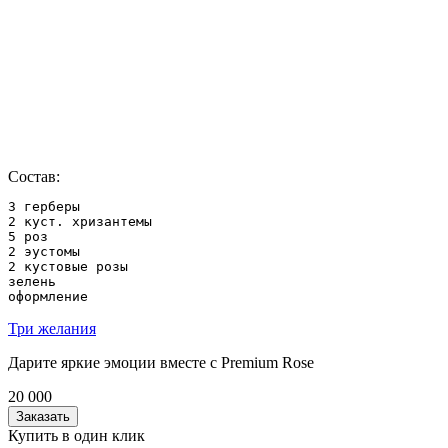
Состав:
3 герберы

2 куст. хризантемы

5 роз

2 эустомы

2 кустовые розы

зелень

оформление
Три желания
Дарите яркие эмоции вместе с Premium Rose
20 000
Заказать
Купить в один клик