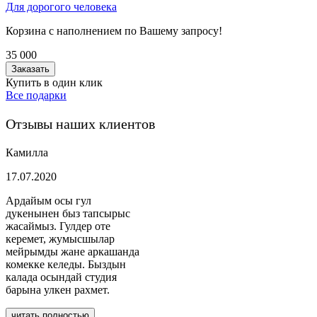
Для дорогого человека
Корзина с наполнением по Вашему запросу!
35 000
Заказать
Купить в один клик
Все подарки
Отзывы наших клиентов
Камилла
17.07.2020
Ардайым осы гул
дукенынен быз тапсырыс
жасаймыз. Гулдер оте
керемет, жумысшылар
мейрымды жане аркашанда
комекке келеды. Быздын
калада осындай студия
барына улкен рахмет.
читать полностью