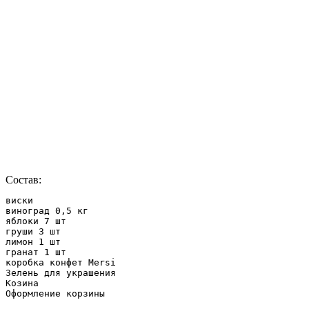
Состав:
виски

виноград 0,5 кг

яблоки 7 шт

груши 3 шт

лимон 1 шт

гранат 1 шт

коробка конфет Mersi

Зелень для украшения

Козина

Оформление корзины