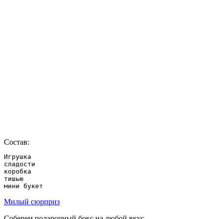
Состав:
Игрушка

сладости

коробка

тишью

мини букет
Милый сюрприз
Соберем подарочный бокс на любой вкус