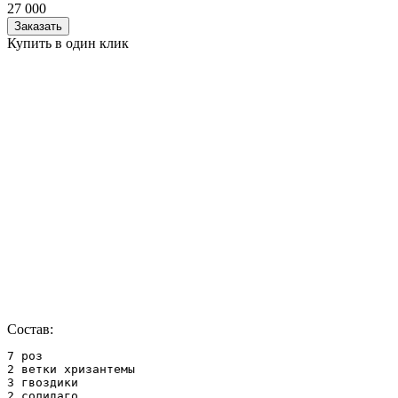
27 000
Заказать
Купить в один клик
Состав:
7 роз

2 ветки хризантемы

3 гвоздики

2 солидаго
