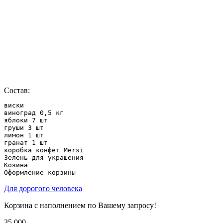
Состав:
виски

виноград 0,5 кг

яблоки 7 шт

груши 3 шт

лимон 1 шт

гранат 1 шт

коробка конфет Mersi

Зелень для украшения

Козина

Оформление корзины
Для дорогого человека
Корзина с наполнением по Вашему запросу!
35 000