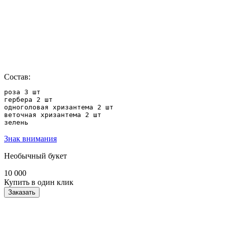
Состав:
роза 3 шт

гербера 2 шт

одноголовая хризантема 2 шт

веточная хризантема 2 шт

зелень
Знак внимания
Необычный букет
10 000
Купить в один клик
Заказать