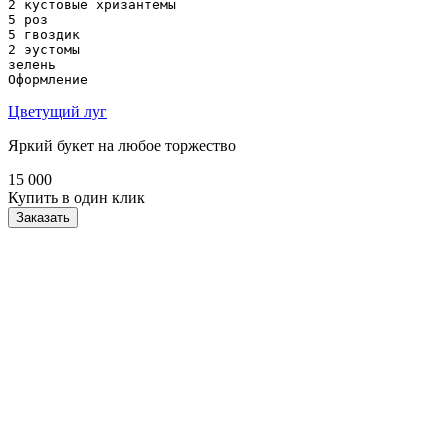
2 кустовые хризантемы

5 роз

5 гвоздик

2 эустомы

зелень

Оформление
Цветущий луг
Яркий букет на любое торжество
15 000
Купить в один клик
Заказать