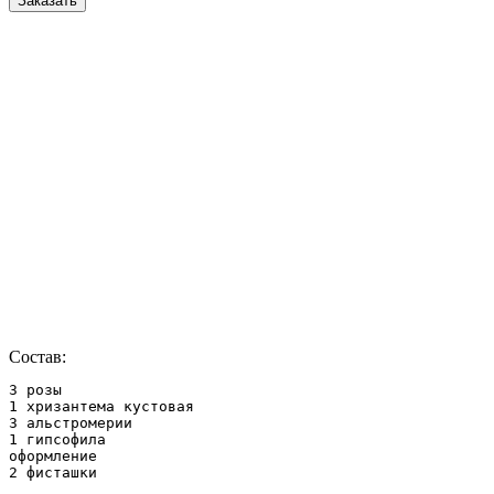
Заказать
Состав:
3 розы

1 хризантема кустовая

3 альстромерии

1 гипсофила

оформление

2 фисташки