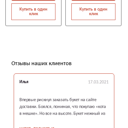
Купить в один
Купить в один
клик
клик
Отзывы наших клиентов
23
Илья
17.03.2021
К
Впервые рискнул заказать букет на сайте
Б
!
доставки. Боялся, понимая, что покупаю «кота
р
в мешке». Но все на высоте. Букет нежный из
в
свежих благоухающих цветов. Красиво
упакован. Приятные сотрудники. Браво! Теперь